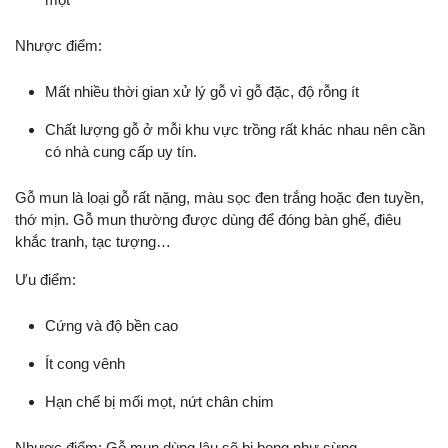
Nhược điểm:
Mất nhiều thời gian xử lý gỗ vì gỗ đặc, độ rỗng ít
Chất lượng gỗ ở mỗi khu vực trồng rất khác nhau nên cần
có nhà cung cấp uy tín.
Gỗ mun là loại gỗ rất nặng, màu sọc đen trắng hoặc đen tuyền,
thớ mịn. Gỗ mun thường được dùng để đóng bàn ghế, điêu
khắc tranh, tạc tượng…
Ưu điểm:
Cứng và độ bền cao
Ít cong vênh
Hạn chế bị mối mọt, nứt chân chim
Nhược điểm: Gỗ mun dùng lâu sẽ bị bong như sừng