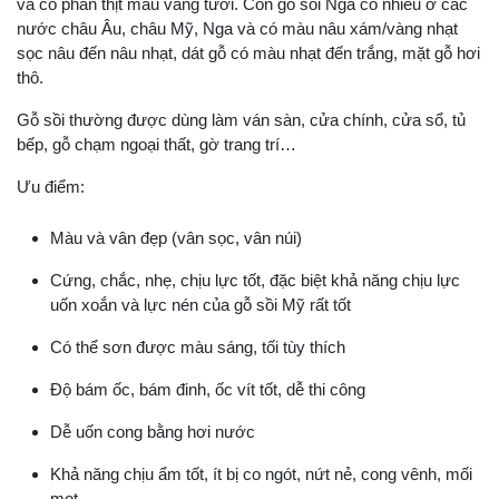
và có phần thịt màu vàng tươi. Còn gỗ sồi Nga có nhiều ở các
nước châu Âu, châu Mỹ, Nga và có màu nâu xám/vàng nhạt
sọc nâu đến nâu nhạt, dát gỗ có màu nhạt đến trắng, mặt gỗ hơi
thô.
Gỗ sồi thường được dùng làm ván sàn, cửa chính, cửa sổ, tủ
bếp, gỗ chạm ngoại thất, gờ trang trí…
Ưu điểm:
Màu và vân đẹp (vân sọc, vân núi)
Cứng, chắc, nhẹ, chịu lực tốt, đặc biệt khả năng chịu lực
uốn xoắn và lực nén của gỗ sồi Mỹ rất tốt
Có thể sơn được màu sáng, tối tùy thích
Độ bám ốc, bám đinh, ốc vít tốt, dễ thi công
Dễ uốn cong bằng hơi nước
Khả năng chịu ẩm tốt, ít bị co ngót, nứt nẻ, cong vênh, mối
mọt