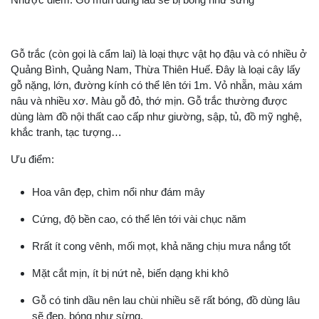
Gỗ trắc (còn gọi là cẩm lai) là loại thực vật họ đậu và có nhiều ở
Quảng Bình, Quảng Nam, Thừa Thiên Huế. Đây là loại cây lấy
gỗ nặng, lớn, đường kính có thể lên tới 1m. Vỏ nhẵn, màu xám
nâu và nhiều xơ. Màu gỗ đỏ, thớ mịn. Gỗ trắc thường được
dùng làm đồ nội thất cao cấp như giường, sập, tủ, đồ mỹ nghệ,
khắc tranh, tạc tượng…
Ưu điểm:
Hoa vân đẹp, chìm nổi như đám mây
Cứng, độ bền cao, có thể lên tới vài chục năm
Rrất ít cong vênh, mối mọt, khả năng chịu mưa nắng tốt
Mặt cắt mịn, ít bị nứt nẻ, biến dạng khi khô
Gỗ có tinh dầu nên lau chùi nhiều sẽ rất bóng, đồ dùng lâu
sẽ đẹp, bóng như sừng.