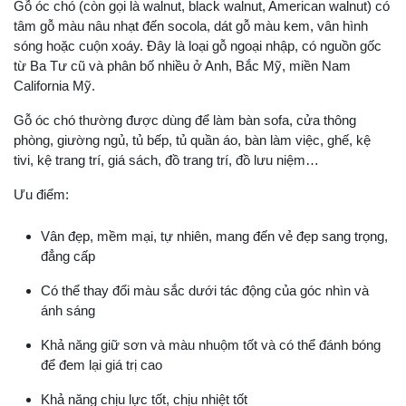
Gỗ óc chó (còn gọi là walnut, black walnut, American walnut) có
tâm gỗ màu nâu nhạt đến socola, dát gỗ màu kem, vân hình
sóng hoặc cuộn xoáy. Đây là loại gỗ ngoại nhập, có nguồn gốc
từ Ba Tư cũ và phân bố nhiều ở Anh, Bắc Mỹ, miền Nam
California Mỹ.
Gỗ óc chó thường được dùng để làm bàn sofa, cửa thông
phòng, giường ngủ, tủ bếp, tủ quần áo, bàn làm việc, ghế, kệ
tivi, kệ trang trí, giá sách, đồ trang trí, đồ lưu niệm…
Ưu điểm:
Vân đẹp, mềm mại, tự nhiên, mang đến vẻ đẹp sang trọng,
đẳng cấp
Có thể thay đổi màu sắc dưới tác động của góc nhìn và
ánh sáng
Khả năng giữ sơn và màu nhuộm tốt và có thể đánh bóng
để đem lại giá trị cao
Khả năng chịu lực tốt, chịu nhiệt tốt