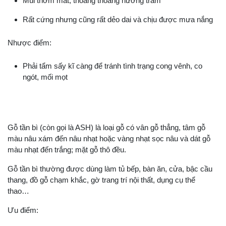
Mùi thơm mát, thoang thoảng hương trầm
Rất cứng nhưng cũng rất dẻo dai và chịu được mưa nắng
Nhược điểm:
Phải tẩm sấy kĩ càng để tránh tình trạng cong vênh, co
ngót, mối mọt
Gỗ tần bì (còn gọi là ASH) là loại gỗ có vân gỗ thẳng, tâm gỗ
màu nâu xám đến nâu nhạt hoặc vàng nhạt sọc nâu và dát gỗ
màu nhạt đến trắng; mặt gỗ thô đều.
Gỗ tần bì thường được dùng làm tủ bếp, bàn ăn, cửa, bậc cầu
thang, đồ gỗ chạm khắc, gờ trang trí nội thất, dụng cụ thể
thao…
Ưu điểm: