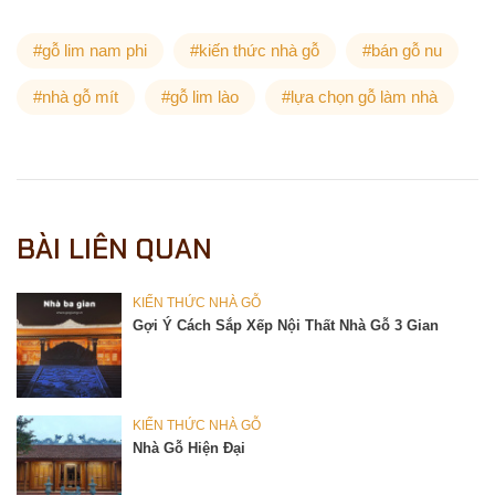
#gỗ lim nam phi
#kiến thức nhà gỗ
#bán gỗ nu
#nhà gỗ mít
#gỗ lim lào
#lựa chọn gỗ làm nhà
BÀI LIÊN QUAN
KIẾN THỨC NHÀ GỖ
Gợi Ý Cách Sắp Xếp Nội Thất Nhà Gỗ 3 Gian
KIẾN THỨC NHÀ GỖ
Nhà Gỗ Hiện Đại