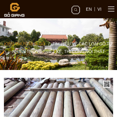
EN
VI
KIẾN THỨC NHÀ GỖ
KIẾN THỨC NHÀ GỖ
/
TÌM HIỂU VỀ CÁC LOẠI GỖ TỰ
NHIÊN TRONG THIẾT KẾ, THI CÔNG NỘI THẤT