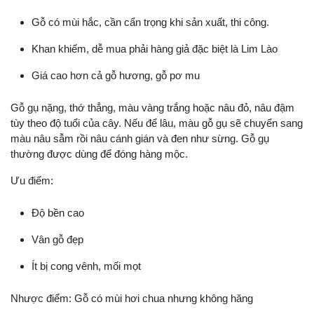
Gỗ có mùi hắc, cần cẩn trọng khi sản xuất, thi công.
Khan khiếm, dễ mua phải hàng giả đặc biệt là Lim Lào
Giá cao hơn cả gỗ hương, gỗ pơ mu
Gỗ gụ nặng, thớ thẳng, màu vàng trắng hoặc nâu đỏ, nâu đậm
tùy theo độ tuổi của cây. Nếu để lâu, màu gỗ gụ sẽ chuyển sang
màu nâu sẫm rồi nâu cánh gián và đen như sừng. Gỗ gụ
thường được dùng để đóng hàng mộc.
Ưu điểm:
Độ bền cao
Vân gỗ đẹp
Ít bị cong vênh, mối mọt
Nhược điểm: Gỗ có mùi hơi chua nhưng không hăng