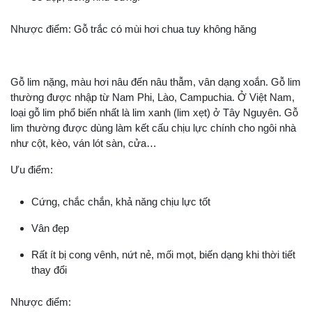
Nhược điểm: Gỗ trắc có mùi hơi chua tuy không hăng
Gỗ lim nặng, màu hơi nâu đến nâu thẫm, vân dạng xoắn. Gỗ lim
thường được nhập từ Nam Phi, Lào, Campuchia. Ở Việt Nam,
loại gỗ lim phổ biến nhất là lim xanh (lim xẹt) ở Tây Nguyên. Gỗ
lim thường được dùng làm kết cấu chịu lực chính cho ngôi nhà
như cột, kèo, ván lót sàn, cửa…
Ưu điểm:
Cứng, chắc chắn, khả năng chịu lực tốt
Vân đẹp
Rất ít bị cong vênh, nứt nẻ, mối mọt, biến dạng khi thời tiết
thay đổi
Nhược điểm: