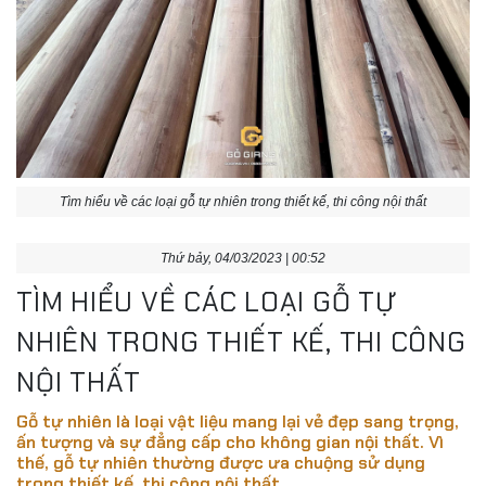
Tìm hiểu về các loại gỗ tự nhiên trong thiết kế, thi công nội thất
Thứ bảy, 04/03/2023 | 00:52
TÌM HIỂU VỀ CÁC LOẠI GỖ TỰ
NHIÊN TRONG THIẾT KẾ, THI CÔNG
NỘI THẤT
Gỗ tự nhiên là loại vật liệu mang lại vẻ đẹp sang trọng,
ấn tượng và sự đẳng cấp cho không gian nội thất. Vì
thế, gỗ tự nhiên thường được ưa chuộng sử dụng
trong thiết kế, thi công nội thất.