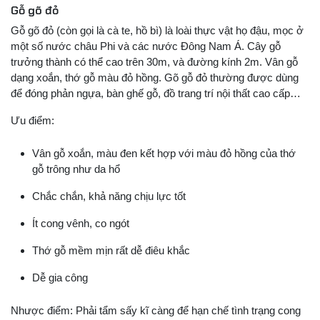
Gỗ gõ đỏ
Gỗ gõ đỏ (còn gọi là cà te, hồ bì) là loài thực vật họ đậu, mọc ở
một số nước châu Phi và các nước Đông Nam Á. Cây gỗ
trưởng thành có thể cao trên 30m, và đường kính 2m. Vân gỗ
dạng xoắn, thớ gỗ màu đỏ hồng. Gõ gỗ đỏ thường được dùng
để đóng phản ngựa, bàn ghế gỗ, đồ trang trí nội thất cao cấp…
Ưu điểm:
Vân gỗ xoắn, màu đen kết hợp với màu đỏ hồng của thớ
gỗ trông như da hổ
Chắc chắn, khả năng chịu lực tốt
Ít cong vênh, co ngót
Thớ gỗ mềm mịn rất dễ điêu khắc
Dễ gia công
Nhược điểm: Phải tẩm sấy kĩ càng để hạn chế tình trạng cong