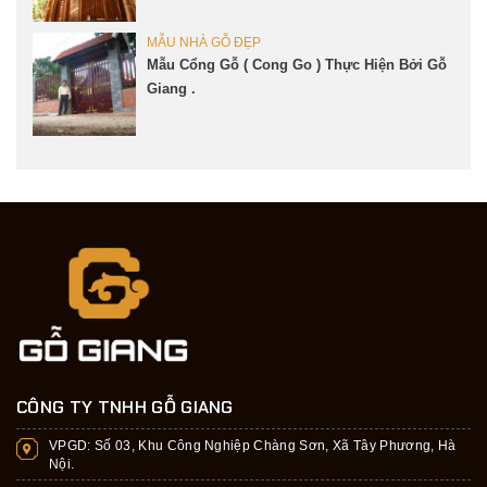
MẪU NHÀ GỖ ĐẸP
Mẫu Cổng Gỗ ( Cong Go ) Thực Hiện Bởi Gỗ
Giang .
CÔNG TY TNHH GỖ GIANG
VPGD:
Số 03, Khu Công Nghiệp Chàng Sơn, Xã Tây Phương, Hà
Nội.