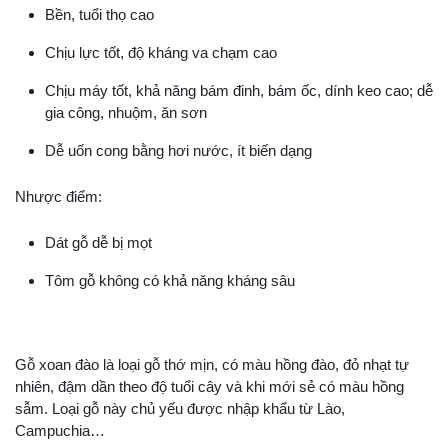
Bền, tuổi thọ cao
Chịu lực tốt, độ kháng va chạm cao
Chịu máy tốt, khả năng bám đinh, bám ốc, dính keo cao; dễ
gia công, nhuộm, ăn sơn
Dễ uốn cong bằng hơi nước, ít biến dạng
Nhược điểm:
Dát gỗ dễ bị mọt
Tôm gỗ không có khả năng kháng sâu
Gỗ xoan đào là loại gỗ thớ mịn, có màu hồng đào, đỏ nhạt tự
nhiên, đậm dần theo độ tuổi cây và khi mới sẻ có màu hồng
sẫm. Loại gỗ này chủ yếu được nhập khẩu từ Lào,
Campuchia…