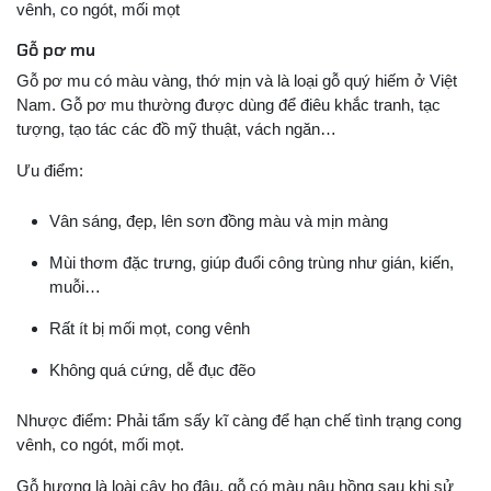
vênh, co ngót, mối mọt
Gỗ pơ mu
Gỗ pơ mu có màu vàng, thớ mịn và là loại gỗ quý hiếm ở Việt
Nam. Gỗ pơ mu thường được dùng để điêu khắc tranh, tạc
tượng, tạo tác các đồ mỹ thuật, vách ngăn…
Ưu điểm:
Vân sáng, đẹp, lên sơn đồng màu và mịn màng
Mùi thơm đặc trưng, giúp đuổi công trùng như gián, kiến,
muỗi…
Rất ít bị mối mọt, cong vênh
Không quá cứng, dễ đục đẽo
Nhược điểm: Phải tẩm sấy kĩ càng để hạn chế tình trạng cong
vênh, co ngót, mối mọt.
Gỗ hương là loài cây họ đậu, gỗ có màu nâu hồng sau khi sử