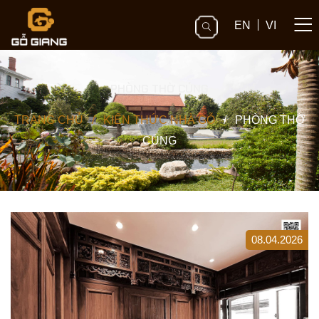
EN
VI
PHÒNG THỜ CÚNG
TRANG CHỦ
/
KIẾN THỨC NHÀ GỖ
/
PHÒNG THỜ
CÚNG
08.04.2026