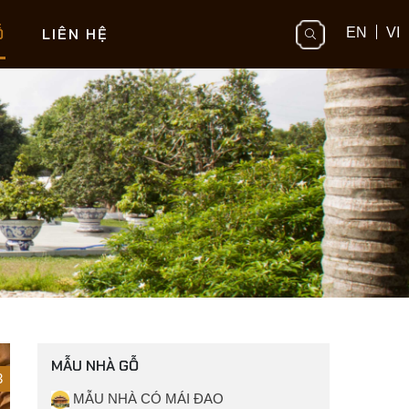
Ỗ
LIÊN HỆ
EN
VI
MẪU NHÀ GỖ
3
MẪU NHÀ CÓ MÁI ĐAO