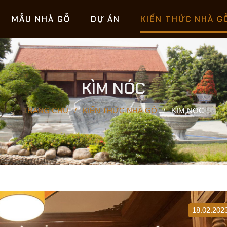
MẪU NHÀ GỖ
DỰ ÁN
KIẾN THỨC NHÀ G
KÌM NÓC
TRANG CHỦ
/
KIẾN THỨC NHÀ GỖ
/
KÌM NÓC
18.02.202