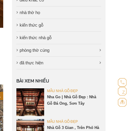
nhà thờ họ
kiến thức gỗ
T
kiến thức nhà gỗ
phòng thờ cúng
đã thực hiện
BÀI XEM NHIỀU
MẪU NHÀ GỖ ĐẸP
Z
1
Nha Go | Nhà Gỗ Đẹp : Nhà
Gỗ Đá Ong, Sơn Tây
MẪU NHÀ GỖ ĐẸP
Nhà Gỗ 3 Gian , Trên Phố Hà