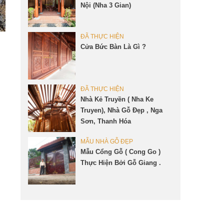
Nội (Nha 3 Gian)
ĐÃ THỰC HIỆN
Cửa Bức Bàn Là Gì ?
ĐÃ THỰC HIỆN
Nhà Kẻ Truyền ( Nha Ke
Truyen), Nhà Gỗ Đẹp , Nga
Sơn, Thanh Hóa
MẪU NHÀ GỖ ĐẸP
Mẫu Cổng Gỗ ( Cong Go )
Thực Hiện Bởi Gỗ Giang .