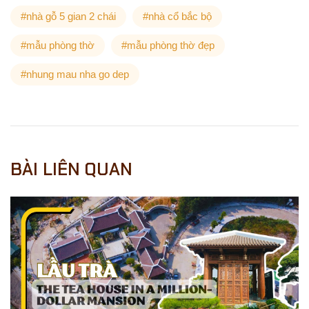
#nhà gỗ 5 gian 2 chái
#nhà cổ bắc bộ
#mẫu phòng thờ
#mẫu phòng thờ đẹp
#nhung mau nha go dep
BÀI LIÊN QUAN