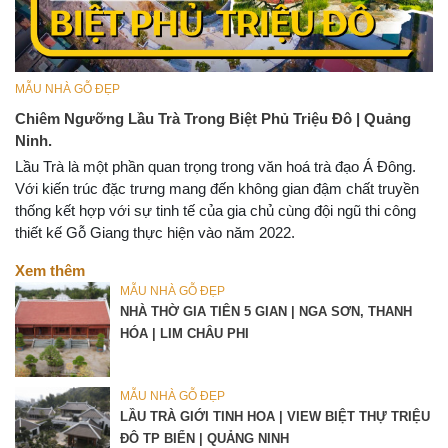
MẪU NHÀ GỖ ĐẸP
Chiêm Ngưỡng Lầu Trà Trong Biệt Phủ Triệu Đô | Quảng
Ninh.
Lầu Trà là một phần quan trọng trong văn hoá trà đạo Á Đông.
Với kiến trúc đặc trưng mang đến không gian đậm chất truyền
thống kết hợp với sự tinh tế của gia chủ cùng đội ngũ thi công
thiết kế Gỗ Giang thực hiện vào năm 2022.
Xem thêm
MẪU NHÀ GỖ ĐẸP
NHÀ THỜ GIA TIÊN 5 GIAN | NGA SƠN, THANH
HÓA | LIM CHÂU PHI
MẪU NHÀ GỖ ĐẸP
LẦU TRÀ GIỚI TINH HOA | VIEW BIỆT THỰ TRIỆU
ĐÔ TP BIỂN | QUẢNG NINH