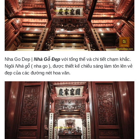
Nha Go Dep |
Nhà Gỗ Đẹp
với tổng thể và chi tiết chạm khắc.
Ngôi
Nhà gỗ
( nha go ), được thiết kế chiếu sáng làm tôn lên vẻ
đẹp của các đường nét hoa văn.