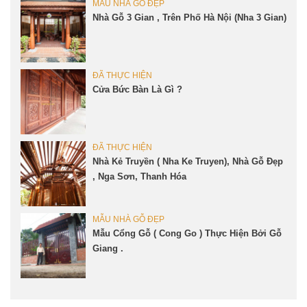
MẪU NHÀ GỖ ĐẸP
Nhà Gỗ 3 Gian , Trên Phố Hà Nội (Nha 3 Gian)
ĐÃ THỰC HIỆN
Cửa Bức Bàn Là Gì ?
ĐÃ THỰC HIỆN
Nhà Kẻ Truyền ( Nha Ke Truyen), Nhà Gỗ Đẹp
, Nga Sơn, Thanh Hóa
MẪU NHÀ GỖ ĐẸP
Mẫu Cổng Gỗ ( Cong Go ) Thực Hiện Bởi Gỗ
Giang .