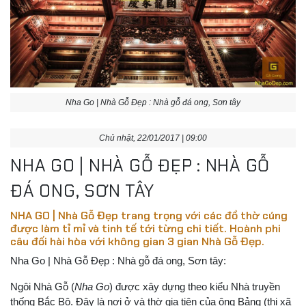
Nha Go | Nhà Gỗ Đẹp : Nhà gỗ đá ong, Sơn tây
Chủ nhật, 22/01/2017 | 09:00
NHA GO | NHÀ GỖ ĐẸP : NHÀ GỖ
ĐÁ ONG, SƠN TÂY
NHA GO | Nhà Gỗ Đẹp trang trọng với các đồ thờ cúng
được làm tỉ mỉ và tinh tế tới từng chi tiết. Hoành phi
câu đối hài hòa với không gian 3 gian Nhà Gỗ Đẹp.
Nha Go | Nhà Gỗ Đẹp : Nhà gỗ đá ong, Sơn tây:
Ngôi Nhà Gỗ (
Nha Go
) được xây dựng theo kiểu Nhà truyền
thống Bắc Bộ. Đây là nơi ở và thờ gia tiên của ông Bảng (thị xã