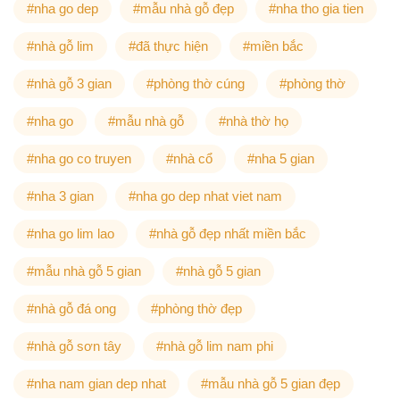
#nha go dep
#mẫu nhà gỗ đẹp
#nha tho gia tien
#nhà gỗ lim
#đã thực hiện
#miền bắc
#nhà gỗ 3 gian
#phòng thờ cúng
#phòng thờ
#nha go
#mẫu nhà gỗ
#nhà thờ họ
#nha go co truyen
#nhà cổ
#nha 5 gian
#nha 3 gian
#nha go dep nhat viet nam
#nha go lim lao
#nhà gỗ đẹp nhất miền bắc
#mẫu nhà gỗ 5 gian
#nhà gỗ 5 gian
#nhà gỗ đá ong
#phòng thờ đẹp
#nhà gỗ sơn tây
#nhà gỗ lim nam phi
#nha nam gian dep nhat
#mẫu nhà gỗ 5 gian đẹp