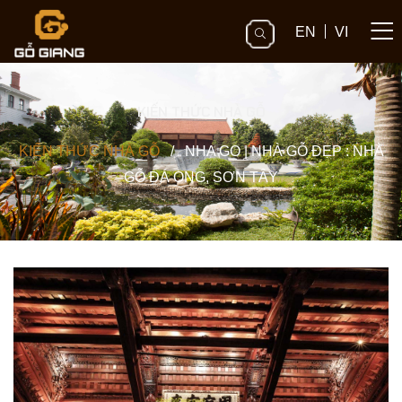
EN
VI
KIẾN THỨC NHÀ GỖ
KIẾN THỨC NHÀ GỖ
/
NHA GO | NHÀ GỖ ĐẸP : NHÀ
GỖ ĐÁ ONG, SƠN TÂY