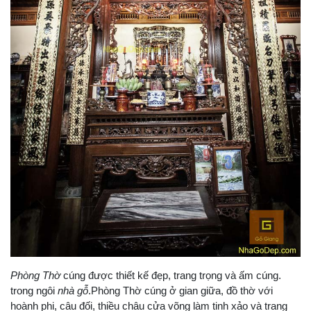
Phòng Thờ
cúng được thiết kế đẹp, trang trọng và ấm cúng.
trong ngôi
nhà gỗ
.Phòng Thờ cúng ở gian giữa, đồ thờ với
hoành phi, câu đối, thiều châu cửa võng làm tinh xảo và trang