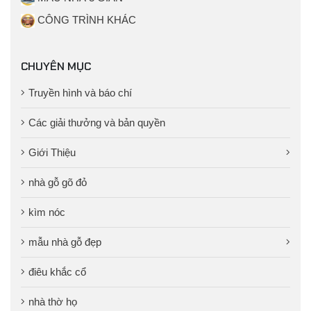
CÔNG TRÌNH KHÁC
CHUYÊN MỤC
Truyền hình và báo chí
Các giải thưởng và bản quyền
Giới Thiệu
nhà gỗ gõ đỏ
kìm nóc
mẫu nhà gỗ đẹp
điêu khắc cổ
nhà thờ họ