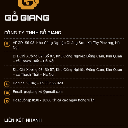
CÔNG TY TNHH GỖ GIANG
VPGD:
Số 03, Khu Công Nghiệp Chàng Sơn, Xã Tây Phương, Hà
Nội.
Địa Chỉ Xưởng 02: Số 07, Khu Công Nghiệp Đồng Cam, Kim Quan
– xã Thạch Thất – Hà Nội.
Địa Chỉ Xưởng 03: Số 57, Khu Công Nghiệp Đồng Cam, Kim Quan
– xã Thạch Thất – Hà Nội.
Hotline : (+84) –
0933.666.929
Email:
gogiang.kd@gmail.com
Hoạt động: 8:30 - 18:00 tất cả các ngày trong tuần
LIÊN KẾT NHANH