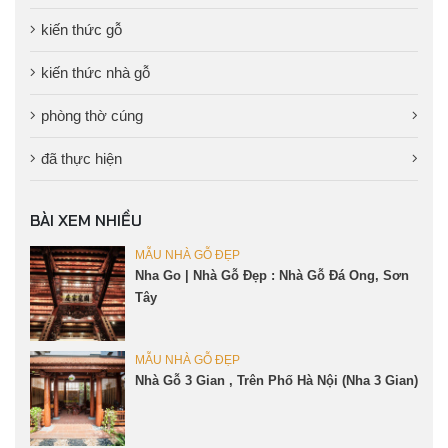
kiến thức gỗ
kiến thức nhà gỗ
phòng thờ cúng
đã thực hiện
BÀI XEM NHIỀU
MẪU NHÀ GỖ ĐẸP
Nha Go | Nhà Gỗ Đẹp : Nhà Gỗ Đá Ong, Sơn
Tây
MẪU NHÀ GỖ ĐẸP
Nhà Gỗ 3 Gian , Trên Phố Hà Nội (Nha 3 Gian)