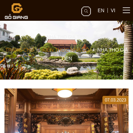
EN
VI
NHA THO GIA TIEN
TRANG CHỦ
/
KIẾN THỨC NHÀ GỖ
/
NHA THO GIA
TIEN
07.03.2023