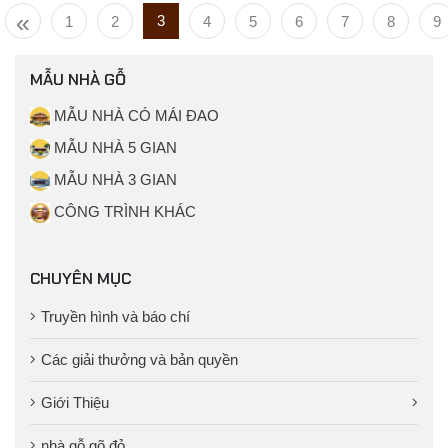
«
3
1
2
4
5
6
7
8
9
MẪU NHÀ GỖ
MẪU NHÀ CÓ MÁI ĐAO
MẪU NHÀ 5 GIAN
MẪU NHÀ 3 GIAN
CÔNG TRÌNH KHÁC
CHUYÊN MỤC
Truyền hình và báo chí
Các giải thưởng và bản quyền
Giới Thiệu
nhà gỗ gõ đỏ