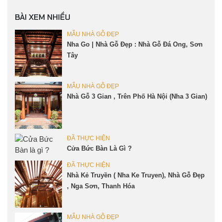
BÀI XEM NHIỀU
MẪU NHÀ GỖ ĐẸP
Nha Go | Nhà Gỗ Đẹp : Nhà Gỗ Đá Ong, Sơn
Tây
MẪU NHÀ GỖ ĐẸP
Nhà Gỗ 3 Gian , Trên Phố Hà Nội (Nha 3 Gian)
ĐÃ THỰC HIỆN
Cửa Bức Bàn Là Gì ?
ĐÃ THỰC HIỆN
Nhà Kẻ Truyền ( Nha Ke Truyen), Nhà Gỗ Đẹp
, Nga Sơn, Thanh Hóa
MẪU NHÀ GỖ ĐẸP