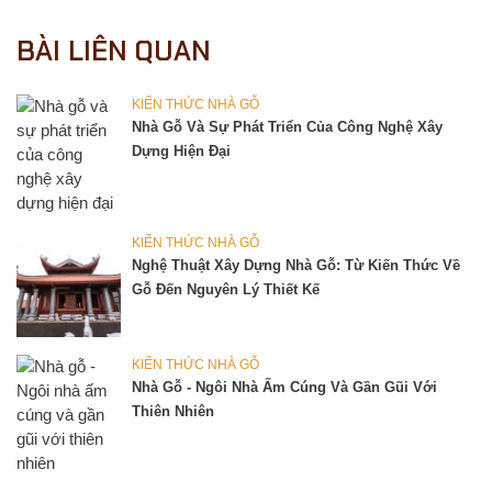
BÀI LIÊN QUAN
KIẾN THỨC NHÀ GỖ
Nhà Gỗ Và Sự Phát Triển Của Công Nghệ Xây
Dựng Hiện Đại
KIẾN THỨC NHÀ GỖ
Nghệ Thuật Xây Dựng Nhà Gỗ: Từ Kiến Thức Về
Gỗ Đến Nguyên Lý Thiết Kế
KIẾN THỨC NHÀ GỖ
Nhà Gỗ - Ngôi Nhà Ấm Cúng Và Gần Gũi Với
Thiên Nhiên