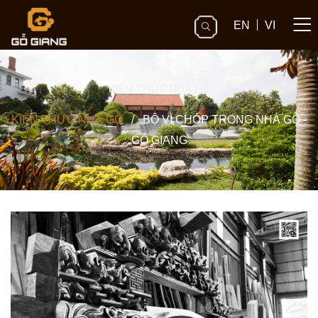
EN
VI
KIẾN THỨC NHÀ GỖ
KIẾN THỨC NHÀ GỖ
/
BỘ VÌ CHÓP TRONG NHÀ GỖ -
GỖ GIANG