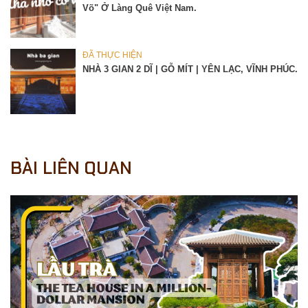
Võ" Ở Làng Quê Việt Nam.
ĐÃ THỰC HIỆN
NHÀ 3 GIAN 2 DĨ | GỖ MÍT | YÊN LẠC, VĨNH PHÚC.
BÀI LIÊN QUAN