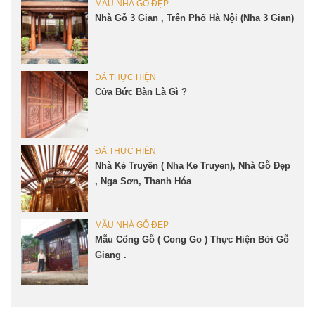
MẪU NHÀ GỖ ĐẸP
Nhà Gỗ 3 Gian , Trên Phố Hà Nội (Nha 3 Gian)
ĐÃ THỰC HIỆN
Cửa Bức Bàn Là Gì ?
ĐÃ THỰC HIỆN
Nhà Kẻ Truyền ( Nha Ke Truyen), Nhà Gỗ Đẹp
, Nga Sơn, Thanh Hóa
MẪU NHÀ GỖ ĐẸP
Mẫu Cổng Gỗ ( Cong Go ) Thực Hiện Bởi Gỗ
Giang .