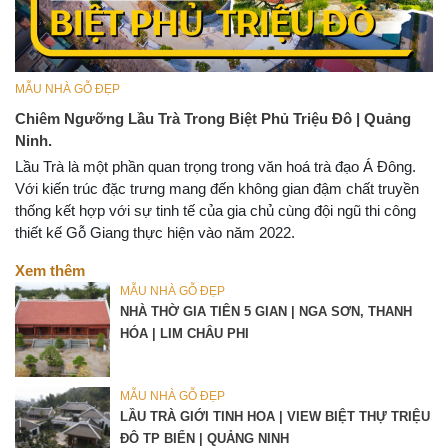
MẪU NHÀ GỖ ĐẸP
Chiêm Ngưỡng Lầu Trà Trong Biệt Phủ Triệu Đô | Quảng
Ninh.
Lầu Trà là một phần quan trọng trong văn hoá trà đạo Á Đông.
Với kiến trúc đặc trưng mang đến không gian đậm chất truyền
thống kết hợp với sự tinh tế của gia chủ cùng đội ngũ thi công
thiết kế Gỗ Giang thực hiện vào năm 2022.
Xem thêm
MẪU NHÀ GỖ ĐẸP
NHÀ THỜ GIA TIÊN 5 GIAN | NGA SƠN, THANH
HÓA | LIM CHÂU PHI
MẪU NHÀ GỖ ĐẸP
LẦU TRÀ GIỚI TINH HOA | VIEW BIỆT THỰ TRIỆU
ĐÔ TP BIỂN | QUẢNG NINH