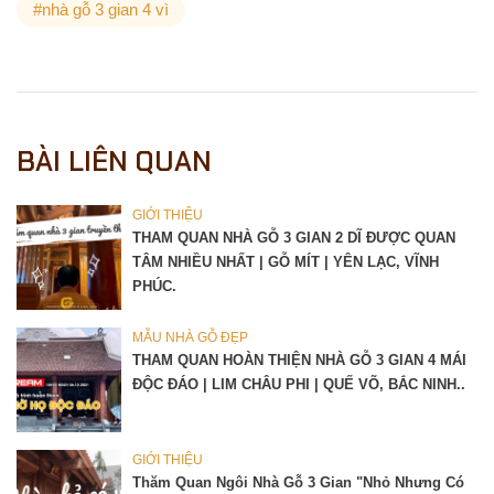
#nhà gỗ 3 gian 4 vì
BÀI LIÊN QUAN
GIỚI THIỆU
THAM QUAN NHÀ GỖ 3 GIAN 2 DĨ ĐƯỢC QUAN
TÂM NHIỀU NHẤT | GỖ MÍT | YÊN LẠC, VĨNH
PHÚC.
MẪU NHÀ GỖ ĐẸP
THAM QUAN HOÀN THIỆN NHÀ GỖ 3 GIAN 4 MÁI
ĐỘC ĐÁO | LIM CHÂU PHI | QUẾ VÕ, BẮC NINH..
GIỚI THIỆU
Thăm Quan Ngôi Nhà Gỗ 3 Gian "nhỏ Nhưng Có