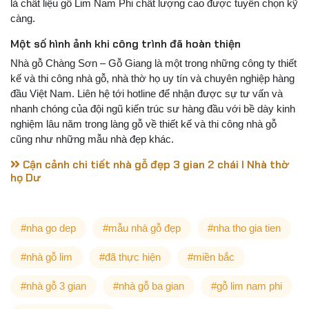
là chất liệu gỗ Lim Nam Phi chất lượng cao được tuyển chọn kỹ
càng.
Một số hình ảnh khi công trình đã hoàn thiện
Nhà gỗ Chàng Sơn – Gỗ Giang là một trong những công ty thiết
kế và thi công nhà gỗ, nhà thờ họ uy tín và chuyên nghiệp hàng
đầu Việt Nam. Liên hệ tới hotline để nhận được sự tư vấn và
nhanh chóng của đội ngũ kiến trúc sư hàng đầu với bề dày kinh
nghiệm lâu năm trong làng gỗ về thiết kế và thi công nhà gỗ
cũng như những mẫu nhà đẹp khác.
Cận cảnh chi tiết nhà gỗ đẹp 3 gian 2 chái I Nhà thờ
họ Dư
#nha go dep
#mẫu nhà gỗ đẹp
#nha tho gia tien
#nhà gỗ lim
#đã thực hiện
#miền bắc
#nhà gỗ 3 gian
#nhà gỗ ba gian
#gỗ lim nam phi