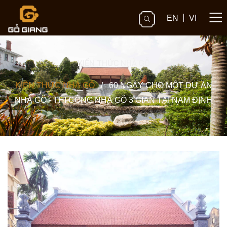
EN
VI
KIẾN THỨC NHÀ GỖ
KIẾN THỨC NHÀ GỖ
/
60 NGÀY CHO MỘT DỰ ÁN
NHÀ GỖ - THI CÔNG NHÀ GỖ 3 GIAN TẠI NAM ĐỊNH