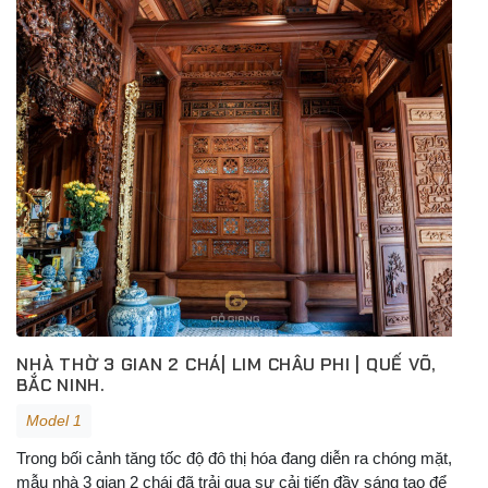
NHÀ THỜ 3 GIAN 2 CHÁ| LIM CHÂU PHI | QUẾ VÕ,
BẮC NINH.
Model 1
Trong bối cảnh tăng tốc độ đô thị hóa đang diễn ra chóng mặt,
mẫu nhà 3 gian 2 chái đã trải qua sự cải tiến đầy sáng tạo để