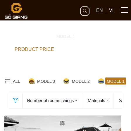
EN
VI
MODEL 1
PRODUCT PRICE
/
DANH SÁCH SẢN PHẨM
ALL
MODEL 3
MODEL 2
MODEL 1
Number of rooms, wings
Materials
Sculpt