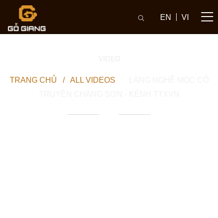
EN
VI
VIDEO
TRANG CHỦ
/
ALL VIDEOS
/
LÀNG NGHỀ MỘC CỔ
TRUYỀN CHÀNG SƠN - KÊNH TTXVN