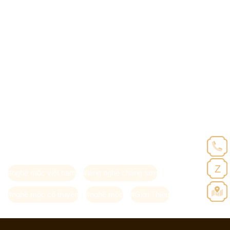
Thứ bảy, 23/12/2023 | 09:00
142 lượt xem
LÀNG NGHỀ MỘC CỔ TRUYỀN
CHÀNG SƠN - KÊNH TTXVN
Làng nghề mộc cổ truyền Chàng Sơn không chỉ nổi tiếng bởi
những sản phẩm gỗ đẹp mà còn bởi những câu chuyện và
truyền thuyết xung quanh nghề mộc. Tên làng được đặt theo tên
một dụng cụ làm mộc quan trọng là chiếc đục Chàng.
Z
#nghề mộc việt nam
#làng nghề chàng sơn
#nghề mộc cổ truyền
#nghề mộc
#Giới Thiệu